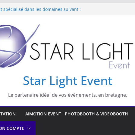
st spécialisé dans les domaines suivant :
on Lumiere Noire
 de livre d’or Audio
ono et lumière pour vos réveillons
Star Light Event
Le partenaire idéal de vos événements, en bretagne.
STATION
AIMOTION EVENT : PHOTOBOOTH & VIDEOBOOTH
ON COMPTE