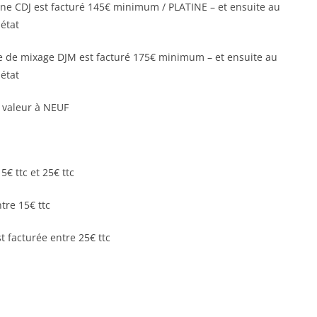
tine CDJ est facturé 145€ minimum / PLATINE – et ensuite au
état
ble de mixage DJM est facturé 175€ minimum – et ensuite au
état
sa valeur à NEUF
5€ ttc et 25€ ttc
tre 15€ ttc
 facturée entre 25€ ttc