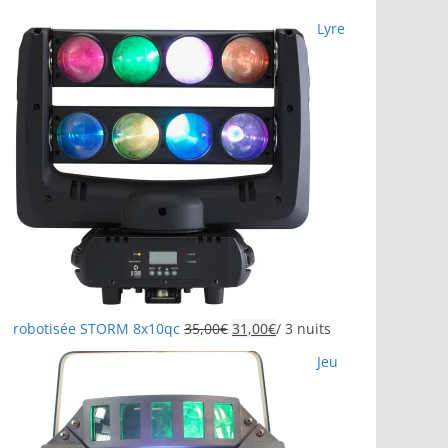
Lyre
robotisée STORM 8x10qc
35,00
€
31,00
€
/ 3 nuits
Jeu