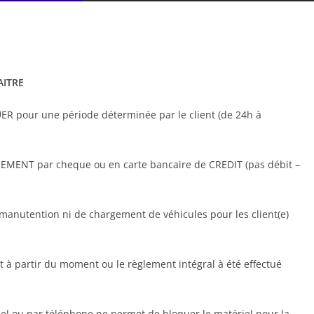
AITRE
 pour une période déterminée par le client (de 24h à
EMENT par cheque ou en carte bancaire de CREDIT (pas débit –
anutention ni de chargement de véhicules pour les client(e)
 à partir du moment ou le règlement intégral à été effectué
el ou par téléphone ne permet de bloquer le matériel pour la