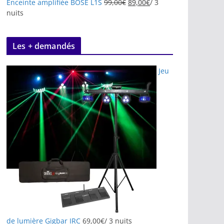
Enceinte amplifiée BOSE L1S
99,00
€
89,00
€
/ 3
nuits
Les + demandés
Jeu
de lumière Gigbar IRC
69,00
€
/ 3 nuits