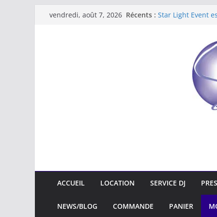
Récents :
Star Light Event e
vendredi, août 7, 2026
NOUVEAU : Locati
Nouveau : location
Location de kits s
Star Light Event
ACCUEIL
LOCATION
SERVICE DJ
PRE
NEWS/BLOG
COMMANDE
PANIER
M