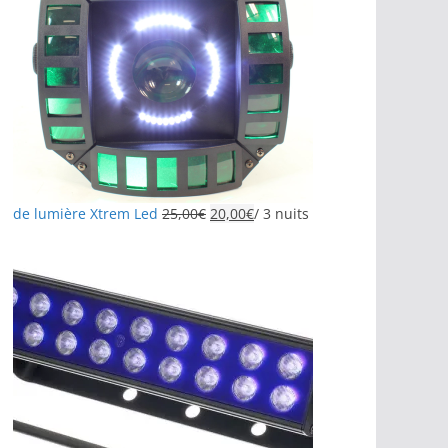
de lumière Xtrem Led
25,00
€
20,00
€
/ 3 nuits