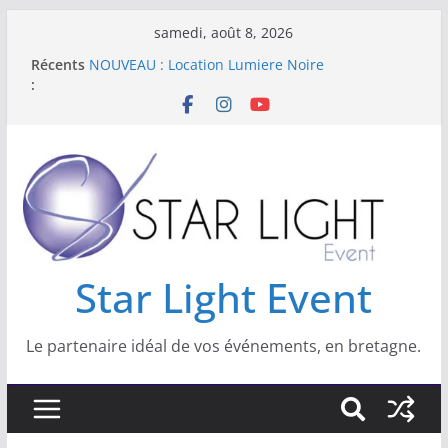
samedi, août 8, 2026
Star Light Event est spécialisé dans les
Récents
domaines suivant :
:
NOUVEAU : Location Lumiere Noire
Nouveau : location de livre d’or Audio
Location de kits sono et lumière pour vos
réveillons
Star Light Event
Star Light Event
Le partenaire idéal de vos événements, en bretagne.