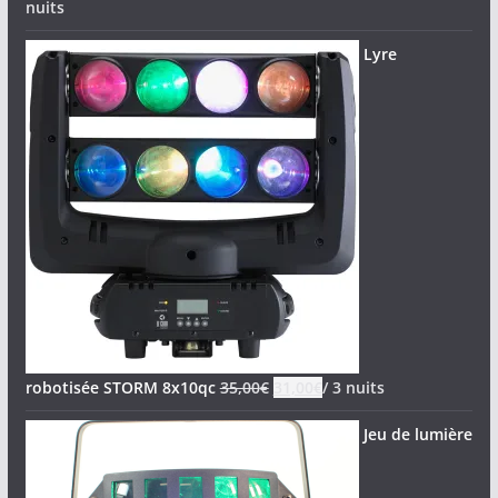
nuits
Lyre
robotisée STORM 8x10qc
35,00
€
31,00
€
/ 3 nuits
Jeu de lumière