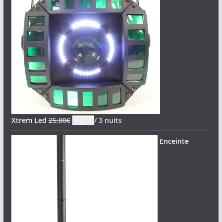
Xtrem Led
25,00
€
20,00
€
/ 3 nuits
Enceinte