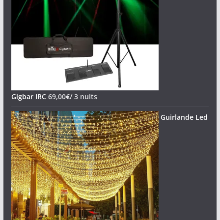
Gigbar IRC
69,00
€
/ 3 nuits
Guirlande Led