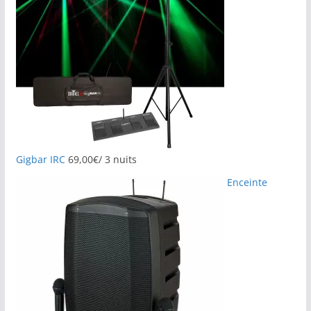
Gigbar IRC
69,00
€
/ 3 nuits
Enceinte