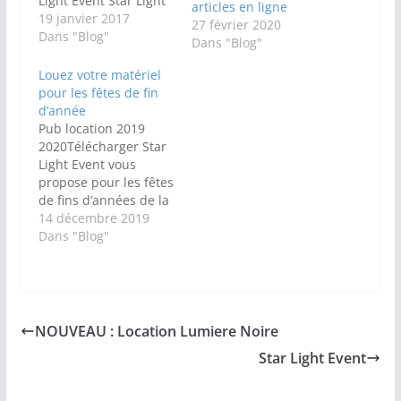
Light Event Star Light
articles en ligne
Event est une
19 janvier 2017
27 février 2020
entreprise qui existe
Dans "Blog"
Dans "Blog"
depuis 1994, cette
entreprise dirigée par
Louez votre matériel
Fabrice Laz, est
pour les fêtes de fin
implantée à
d’année
Concarneau, elle est
Pub location 2019
connue dans le
2020Télécharger Star
domaine de
Light Event vous
l'animation de soirée
propose pour les fêtes
en…
de fins d’années de la
location de matériel :
14 décembre 2019
Rendez vous
Dans "Blog"
sur www.starlight29.fr
rubrique location .
Possibilité de Louer
en ligne !
NOUVEAU : Location Lumiere Noire
Star Light Event