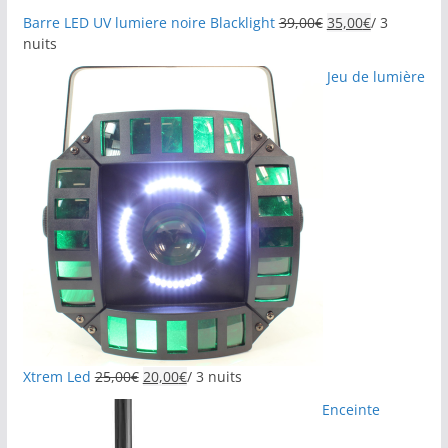
Barre LED UV lumiere noire Blacklight
39,00
€
35,00
€
/ 3
nuits
Jeu de lumière
Xtrem Led
25,00
€
20,00
€
/ 3 nuits
Enceinte