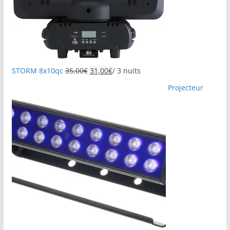
STORM 8x10qc
35,00
€
31,00
€
/ 3 nuits
Projecteur