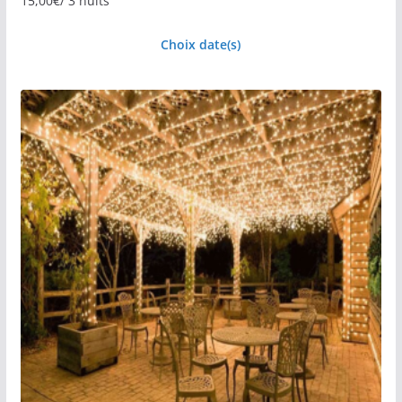
15,00
€
/ 3 nuits
Choix date(s)