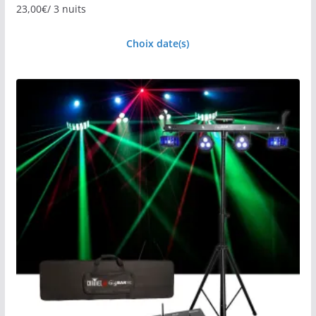
23,00
€
/ 3 nuits
Choix date(s)