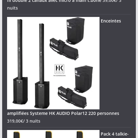
fil double 2 canaux avec micro à main t.bone
39,00
€
/ 3
nuits
Enceintes
amplifiées Systeme HK AUDIO Polar12 220 personnes
319,00
€
/ 3 nuits
Pack 4 talkie-