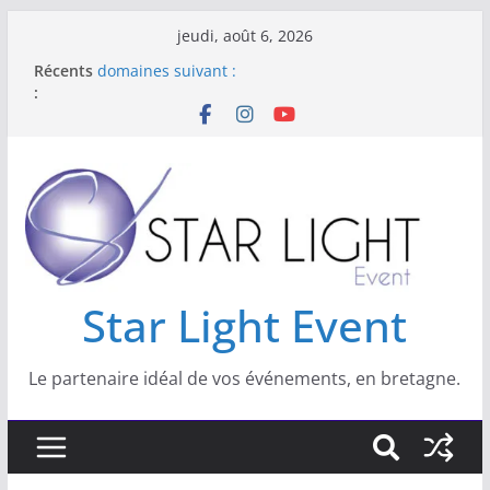
jeudi, août 6, 2026
Récents
Star Light Event est spécialisé dans les
:
domaines suivant :
NOUVEAU : Location Lumiere Noire
Nouveau : location de livre d’or Audio
Location de kits sono et lumière pour vos
réveillons
Star Light Event
Star Light Event
Le partenaire idéal de vos événements, en bretagne.