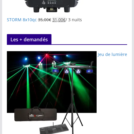
STORM 8x10qc
35,00
€
31,00
€
/ 3 nuits
Les + demandés
Jeu de lumière