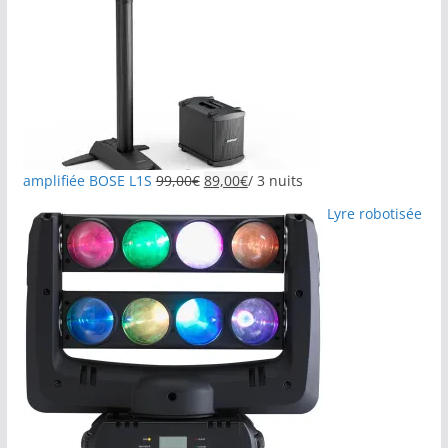
amplifiée BOSE L1S
99,00
€
89,00
€
/ 3 nuits
Lyre robotisée