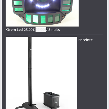
Xtrem Led
25,00
€
20,00
€
/ 3 nuits
Enceinte