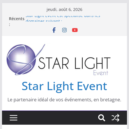
jeudi, août 6, 2026
Récents
Star Light Event est spécialisé dans les
:
domaines suivant :
NOUVEAU : Location Lumiere Noire
Nouveau : location de livre d’or Audio
Location de kits sono et lumière pour vos
réveillons
Star Light Event
Star Light Event
Le partenaire idéal de vos événements, en bretagne.