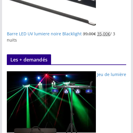
Barre LED UV lumiere noire Blacklight
39,00
€
35,00
€
/ 3
nuits
Les + demandés
Jeu de lumière