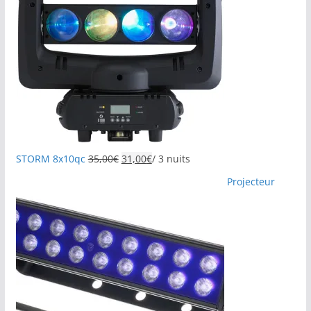
STORM 8x10qc
35,00
€
31,00
€
/ 3 nuits
Projecteur