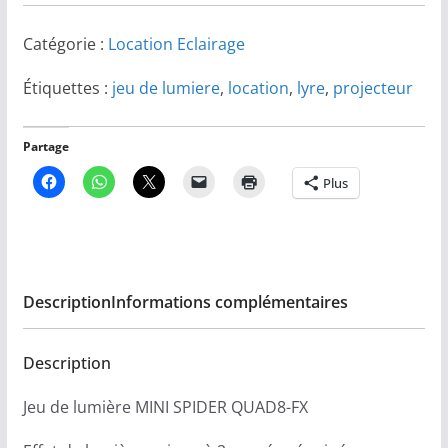
24
25
26
27
28
29
30
Catégorie :
Location Eclairage
31
1
2
3
4
5
6
Étiquettes :
jeu de lumiere
,
location
,
lyre
,
projecteur
Aujourd'hui
Effacer
Fermer
Partage
Plus
Description
Informations complémentaires
Description
Jeu de lumière MINI SPIDER QUAD8-FX