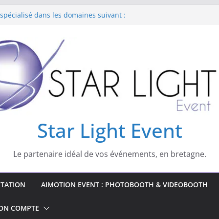
 spécialisé dans les domaines suivant :
 Lumiere Noire
e livre d’or Audio
o et lumière pour vos réveillons
Star Light Event
Le partenaire idéal de vos événements, en bretagne.
STATION
AIMOTION EVENT : PHOTOBOOTH & VIDEOBOOTH
ON COMPTE