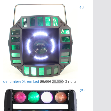
Jeu
de lumière Xtrem Led
25,00
€
20,00
€
/ 3 nuits
Lyre