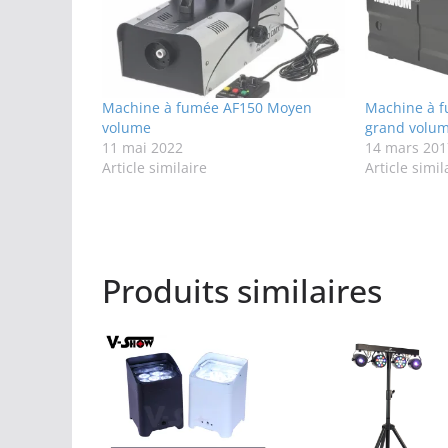
Machine à fumée AF150 Moyen
Machine à 
volume
grand volu
11 mai 2022
14 mars 201
Article similaire
Article simil
Produits similaires