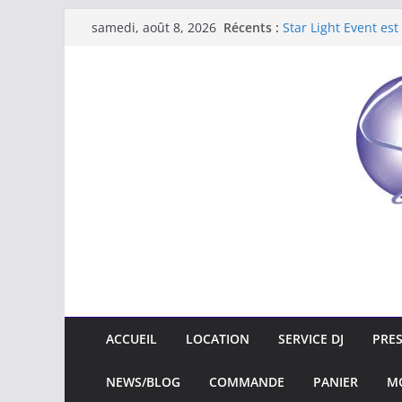
Récents :
Star Light Event est
samedi, août 8, 2026
NOUVEAU : Location
Nouveau : location d
Location de kits son
Star Light Event
ACCUEIL
LOCATION
SERVICE DJ
PRE
NEWS/BLOG
COMMANDE
PANIER
M