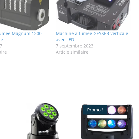
fumée Magnum 1200
Machine à fumée GEYSER verticale
me
avec LED
7
7 septembre 2023
aire
Article similaire
Promo !