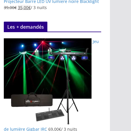
Projecteur Barre LED UV lumiere noire Blacklight
39,00
€
35,00
€
/ 3 nuits
Les + demandés
Jeu
de lumière Gigbar IRC
69,00
€
/ 3 nuits