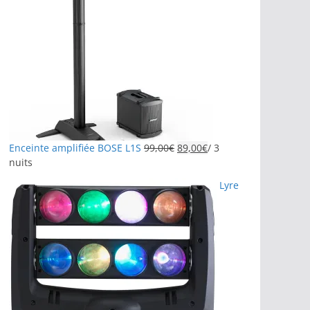
Enceinte amplifiée BOSE L1S
99,00
€
89,00
€
/ 3
nuits
Lyre