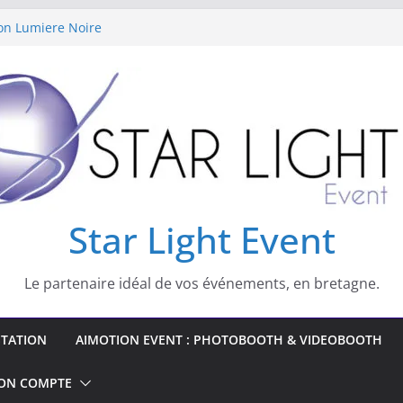
on Lumiere Noire
 de livre d’or Audio
ono et lumière pour vos réveillons
st spécialisé dans les domaines suivant :
Star Light Event
Le partenaire idéal de vos événements, en bretagne.
STATION
AIMOTION EVENT : PHOTOBOOTH & VIDEOBOOTH
ON COMPTE