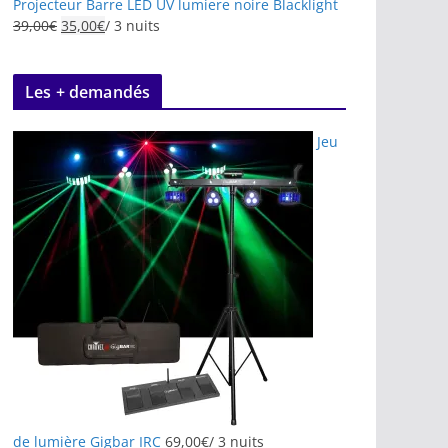
Projecteur Barre LED UV lumiere noire Blacklight
39,00
€
35,00
€
/ 3 nuits
Les + demandés
Jeu
de lumière Gigbar IRC
69,00
€
/ 3 nuits