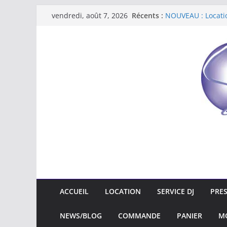
Récents :
NOUVEAU : Locati
vendredi, août 7, 2026
Nouveau : location
Location de kits s
Star Light Event
Star Light Event e
ACCUEIL
LOCATION
SERVICE DJ
PRE
NEWS/BLOG
COMMANDE
PANIER
M