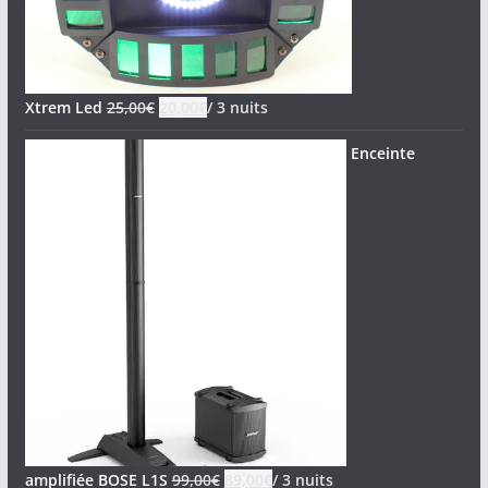
Xtrem Led
25,00
€
20,00
€
/ 3 nuits
Enceinte
amplifiée BOSE L1S
99,00
€
89,00
€
/ 3 nuits