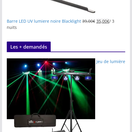
Barre LED UV lumiere noire Blacklight
39,00
€
35,00
€
/ 3
nuits
Les + demandés
Jeu de lumière