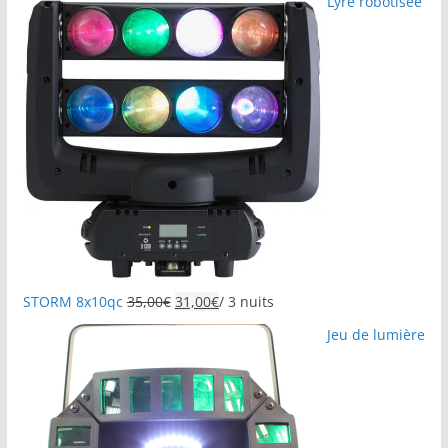
Lyre robotisée
STORM 8x10qc
35,00
€
31,00
€
/ 3 nuits
Jeu de lumière