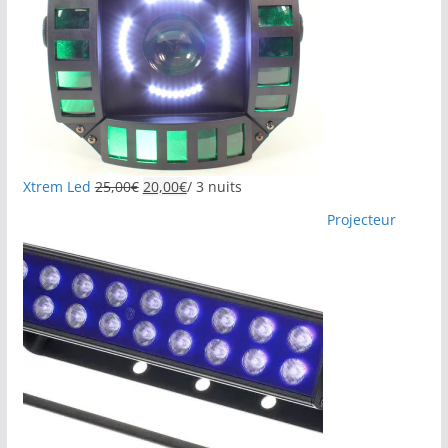
Xtrem Led
25,00
€
20,00
€
/ 3 nuits
Projecteur