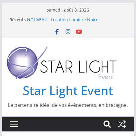
samedi, août 8, 2026
Star Light Event est spécialisé dans les
Récents
domaines suivant :
:
NOUVEAU : Location Lumiere Noire
Nouveau : location de livre d’or Audio
Location de kits sono et lumière pour vos
réveillons
Star Light Event
Star Light Event
Le partenaire idéal de vos événements, en bretagne.