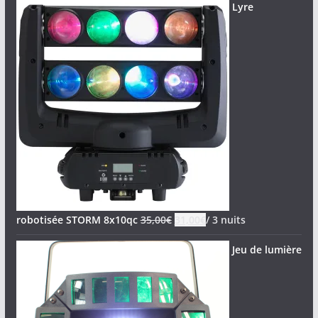
Lyre
robotisée STORM 8x10qc
35,00
€
31,00
€
/ 3 nuits
Jeu de lumière