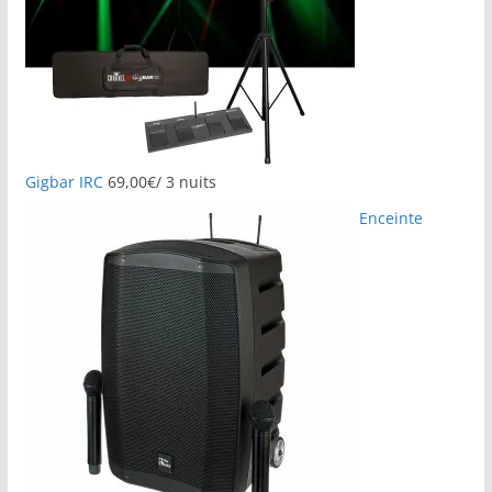
Gigbar IRC
69,00
€
/ 3 nuits
Enceinte