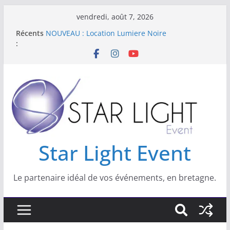
vendredi, août 7, 2026
Star Light Event est spécialisé dans les
Récents
domaines suivant :
:
NOUVEAU : Location Lumiere Noire
Nouveau : location de livre d’or Audio
Location de kits sono et lumière pour vos
réveillons
Star Light Event
Star Light Event
Le partenaire idéal de vos événements, en bretagne.