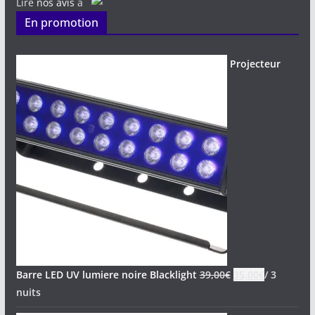
Lire
nos avis
à
En promotion
Projecteur
Barre LED UV lumiere noire Blacklight
39,00
€
35,00
€
/ 3
nuits