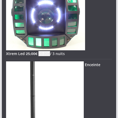
Xtrem Led
25,00
€
20,00
€
/ 3 nuits
Enceinte