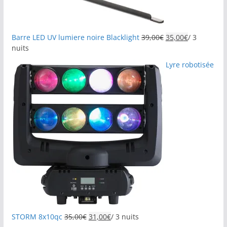
Barre LED UV lumiere noire Blacklight
39,00
€
35,00
€
/ 3
nuits
Lyre robotisée
STORM 8x10qc
35,00
€
31,00
€
/ 3 nuits