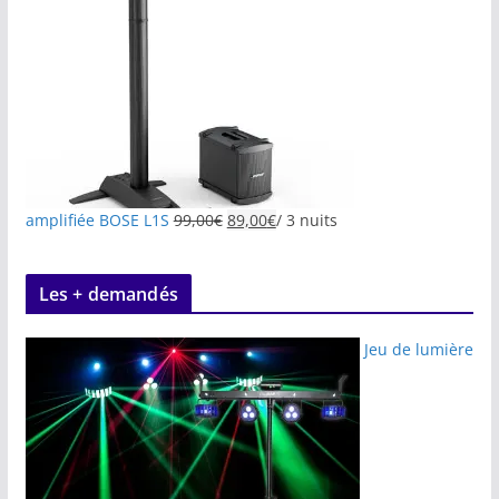
amplifiée BOSE L1S
99,00
€
89,00
€
/ 3 nuits
Les + demandés
Jeu de lumière