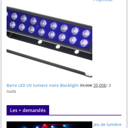
Barre LED UV lumiere noire Blacklight
39,00
€
35,00
€
/ 3
nuits
Les + demandés
Jeu de lumière