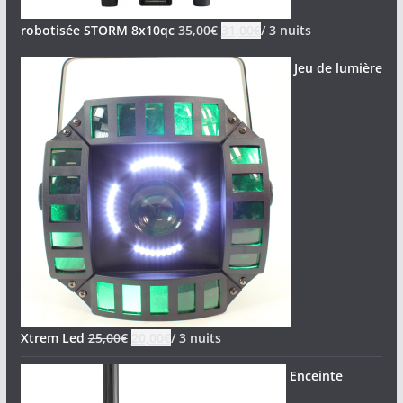
robotisée STORM 8x10qc
35,00
€
31,00
€
/ 3 nuits
Jeu de lumière
Xtrem Led
25,00
€
20,00
€
/ 3 nuits
Enceinte