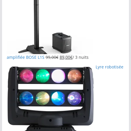
amplifiée BOSE L1S
99,00
€
89,00
€
/ 3 nuits
Lyre robotisée