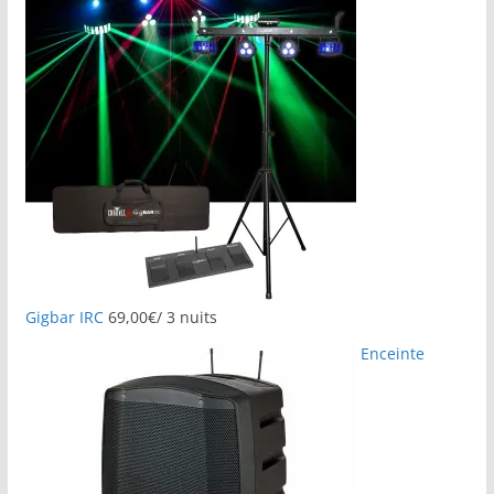
Gigbar IRC
69,00
€
/ 3 nuits
Enceinte