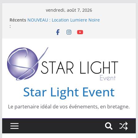
vendredi, août 7, 2026
Star Light Event est spécialisé dans les
Récents
domaines suivant :
:
NOUVEAU : Location Lumiere Noire
Nouveau : location de livre d’or Audio
Location de kits sono et lumière pour vos
réveillons
Star Light Event
Star Light Event
Le partenaire idéal de vos événements, en bretagne.