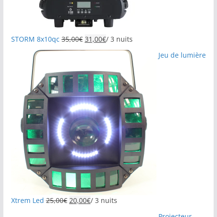
STORM 8x10qc
35,00
€
31,00
€
/ 3 nuits
Jeu de lumière
Xtrem Led
25,00
€
20,00
€
/ 3 nuits
Projecteur