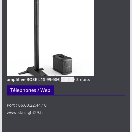
amplifiée BOSE L1S
99,00
€
89,00
€
/ 3 nuits
Télephones / Web
Port : 06.60.22.44.10
www.starlight29.fr