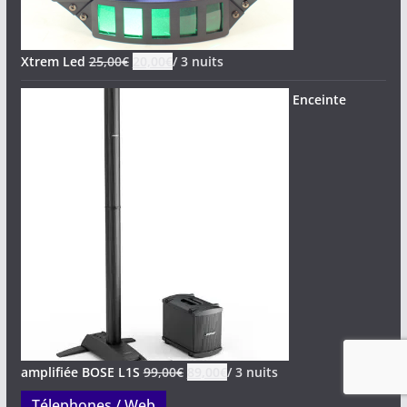
Xtrem Led
25,00
€
20,00
€
/ 3 nuits
Enceinte
amplifiée BOSE L1S
99,00
€
89,00
€
/ 3 nuits
Télephones / Web