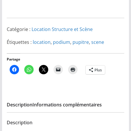
10
11
12
13
14
15
16
17
18
19
20
21
22
23
Aujourd'hui
Effacer
Fermer
24
25
26
27
28
29
30
Catégorie :
Location Structure et Scène
31
1
2
3
4
5
6
Étiquettes :
location
,
podium
,
pupitre
,
scene
Aujourd'hui
Effacer
Fermer
Partage
Plus
Description
Informations complémentaires
Description