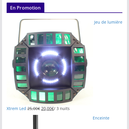
En Promotion
Jeu de lumière
Xtrem Led
25,00
€
20,00
€
/ 3 nuits
Enceinte