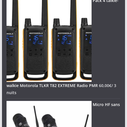
Pack 4 talkie-
walkie Motorola TLKR T82 EXTREME Radio PMR
60,00
€
/ 3
nuits
Micro HF sans