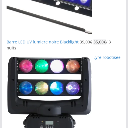
Barre LED UV lumiere noire Blacklight
39,00
€
35,00
€
/ 3
nuits
Lyre robotisée