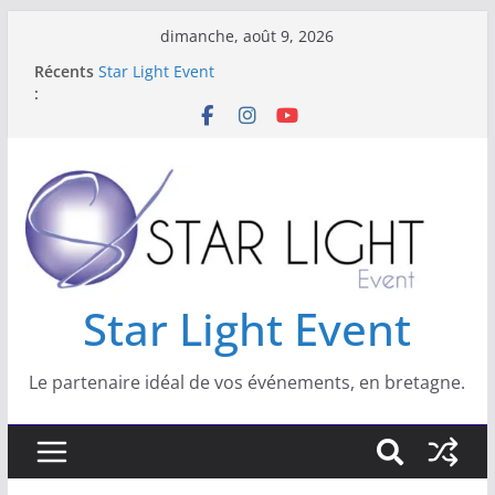
dimanche, août 9, 2026
Récents
Star Light Event
:
Star Light Event est spécialisé dans les
domaines suivant :
NOUVEAU : Location Lumiere Noire
Nouveau : location de livre d’or Audio
Location de kits sono et lumière pour vos
réveillons
Star Light Event
Le partenaire idéal de vos événements, en bretagne.