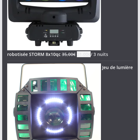
robotisée STORM 8x10qc
35,00
€
31,00
€
/ 3 nuits
Jeu de lumière