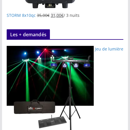
STORM 8x10qc
35,00
€
31,00
€
/ 3 nuits
Les + demandés
Jeu de lumière